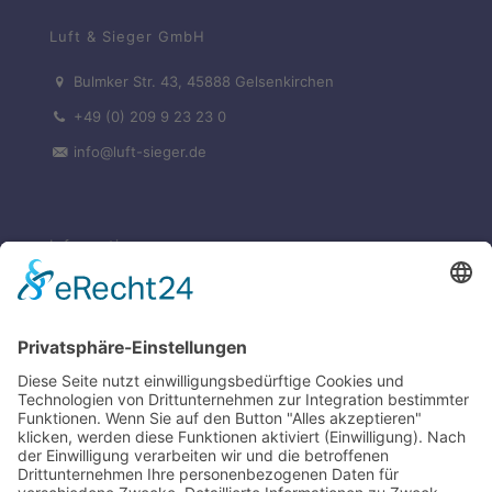
Luft & Sieger GmbH
Bulmker Str. 43, 45888 Gelsenkirchen
+49 (0) 209 9 23 23 0
info@luft-sieger.de
Informationen
Kontakt
Impressum
Datenschutz
Über uns